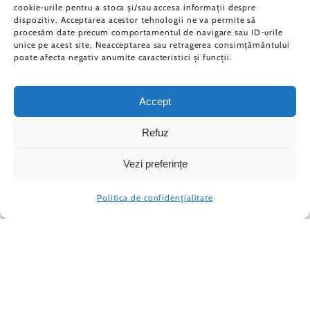
cookie-urile pentru a stoca și/sau accesa informații despre
dispozitiv. Acceptarea acestor tehnologii ne va permite să
procesăm date precum comportamentul de navigare sau ID-urile
unice pe acest site. Neacceptarea sau retragerea consimțământului
poate afecta negativ anumite caracteristici și funcții.
Accept
Refuz
15 Iulie 2025
Vezi preferințe
Politica de confidențialitate
Comunitatea ARC sărbătorește câștigarea
a două medalii de aur la competiții
internaționale de programare.
În luna iunie, la marea finală a competiției
internaționale NEO Science Olympiad