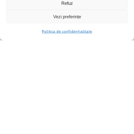
Refuz
Vezi preferințe
Politica de confidențialitate
OFERTA ARC
Școala Metropolitană ARC își desfășoară
activitatea în conformitate cu prevederile din
Curriculum Național încadrându-se în parametrii
stabiliți de Ministerul Educației sub toate aspectele:
atingerea obiectivelor educaționale, manuale,