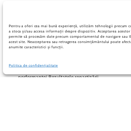
Absolvenții Școlii
Metropolitane ARC 2026,
Admiși La Licee De Top Din
Pentru a oferi cea mai bună experiență, utilizăm tehnologii precum c
a stoca și/sau accesa informații despre dispozitiv. Acceptarea acestor
București
permite să procesăm date precum comportamentul de navigare sau ID
acest site. Neacceptarea sau retragerea consimțământului poate afect
scoalaarc
|
22.07.2026
anumite caracteristici și funcții.
22.07.2026 De la cea mai bună școală
Politica de confidențialitate
privată din București, către noi etape ale
performanței Rezultatele repartizării
computerizate la liceu aduc o nouă
confirmare pentru Promoția ARC 2026:
absolvenții Școlii Metropolitane ARC au fost
admiși la licee de top din București și la
specializări alese în acord cu aptitudinile,