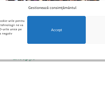
Gestionează consimțământul
ookie-urile pentru
 tehnologii ne va
-urile unice pe
Accept
a negativ
Școala ARC – Promoția 2026 –
Performanță Școlară De
Excepție
scoalaarc
|
16.07.2026
10.07.2026 Performanța acestei generații nu
se vede doar în rezultatele de la Evaluarea
Națională. Se vede și în parcursul lor din anii
de gimnaziu construiți cu seriozitate,