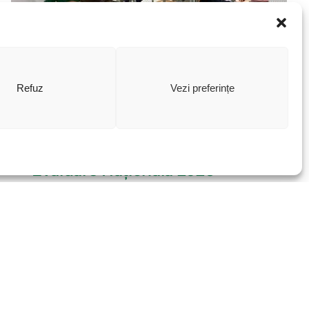
Refuz
Vezi preferințe
Școala Metropolitană ARC –
Clasamente Și Rezultate
Evaluare Națională 2026
scoalaarc
|
16.07.2026
08.07.2026 Veștile bune tocmai au devenit
și mai bune! După afișarea rezultatelor
finale la Evaluarea Națională 2026, în urma
contestațiilor, media generală a Școlii