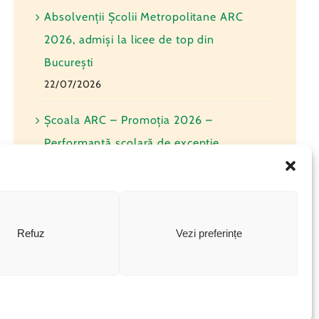
Absolvenții Școlii Metropolitane ARC
2026, admiși la licee de top din
București
22/07/2026
Școala ARC – Promoția 2026 –
Performanță școlară de excepție
10/07/2026
Școala Metropolitană ARC – Clasamente
și rezultate Evaluare Națională 2026
Refuz
Vezi preferințe
08/07/2026
Școala de Vară Metropolitană ARC –
ARC Summer School