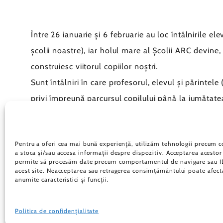
Între 26 ianuarie și 6 februarie au loc întâlnirile el
școlii noastre), iar holul mare al Școlii ARC devine
construiesc viitorul copiilor noștri.
Sunt întâlniri în care profesorul, elevul și părintel
privi împreună parcursul copilului până la jumătatea
De 18 ani, holul ARC aude mii de povești și vede re
moment: dialogul sincer, respectuos și orientat spr
Pentru a oferi cea mai bună experiență, utilizăm tehnologii precum c
Pentru că educația adevărată se construiește în ech
a stoca și/sau accesa informații despre dispozitiv. Acceptarea acestor
permite să procesăm date precum comportamentul de navigare sau ID
acest site. Neacceptarea sau retragerea consimțământului poate afect
anumite caracteristici și funcții.
Politica de confidențialitate