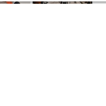
lă pentru
viitorul
noilor ge
re cu armonie, înțelegere, toleranță și respect