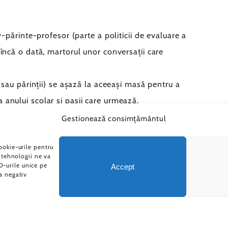
ev-părinte-profesor (parte a politicii de evaluare a
, încă o dată, martorul unor conversații care
e (sau părinții) se așază la aceeași masă pentru a
 anului școlar și pașii care urmează.
ușite, temeri, vise. Zilele acestea adaugă un nou
Gestionează consimțământul
e progres, care ne ajută să creștem împreună.
ookie-urile pentru
ipă.
 tehnologii ne va
-urile unice pe
Accept
a negativ