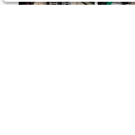
O școa
Din 2008 cultivăm mințile tine