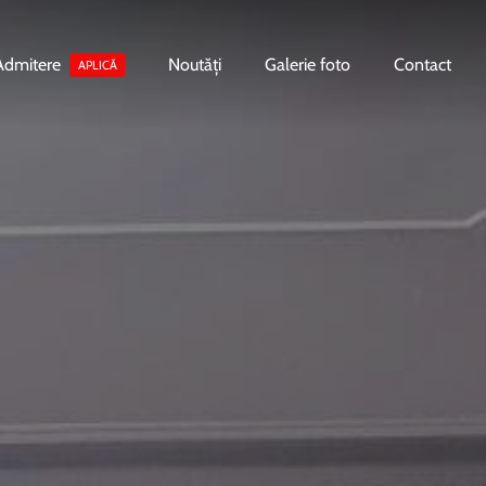
Admitere
Noutăți
Galerie foto
Contact
APLICĂ