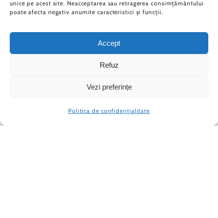
unice pe acest site. Neacceptarea sau retragerea consimțământului
poate afecta negativ anumite caracteristici și funcții.
Accept
Refuz
30 August 2024
Vezi preferințe
Politica de confidențialitate
Concurs desfășurat online. Felicitări pentru
reușite:
– URUCU RAFAEL – Medalie De Aur
– BOSTAN MATEI – Medalie De Argint